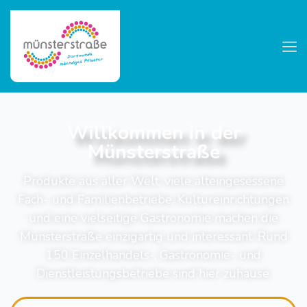
Willkommen in der
Münsterstraße
Produkte aus aller Welt, viele alteingesessene
Fach- und Familienbetriebe, Kultureinrichtungen
und eine vielseitige Gastronomie machen die
Münsterstraße einzigartig und interessant. Rund
150 Einzelhandels-, Gastronomie- und
Dienstleistungsbetriebe sind hier zuhause.