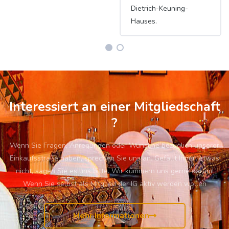
Dietrich-Keuning-
Hauses.
Interessiert an einer Mitgliedschaft
?
Wenn Sie Fragen, Anregungen oder Wünsche bezüglich unserer
Einkaufsstraße haben, sprechen Sie uns an. Gefällt Ihnen etwas
nicht, sagen Sie es uns bitte. Wir kümmern uns gerne darum!
Wenn Sie selbst als Mitglied der IG aktiv werden wollen
Mehr Informationen